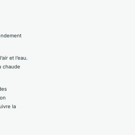
rendement
air et l’eau.
au chaude
des
 on
ivre la