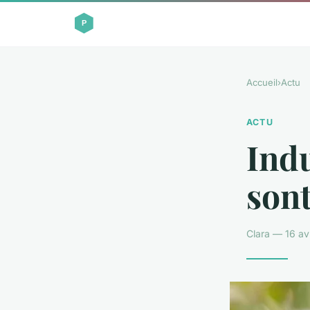
Accueil
›
Actu
ACTU
Indu
sont
Clara — 16 av