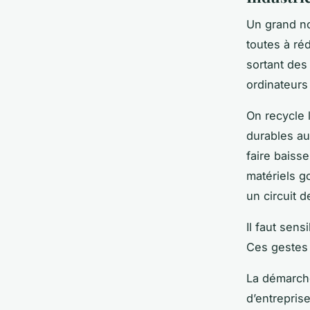
Un grand no
toutes à ré
sortant des 
ordinateurs
On recycle 
durables au
faire baiss
matériels g
un circuit 
Il faut sen
Ces gestes 
La démarche
d’entrepris