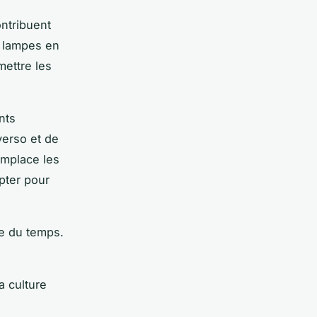
ontribuent
s lampes en
mettre les
nts
verso et de
emplace les
pter pour
ne du temps.
a culture