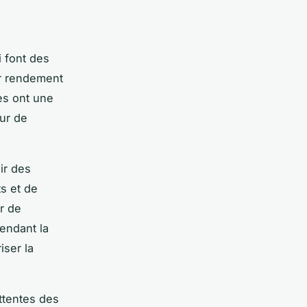
i font des
ur rendement
les ont une
eur de
ir des
ts et de
ur de
pendant la
iser la
ttentes des