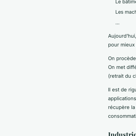
Le bâtime
Les mach
…
Aujourd’hui
pour mieux m
On procède à
On met diff
(retrait du
Il est de r
application
récupère la
consommati
Industri