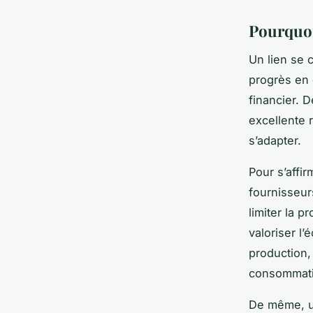
Pourquoi
Un lien se c
progrès en 
financier. D
excellente 
s’adapter.
Pour s’affir
fournisseurs
limiter la p
valoriser l
production, 
consommati
De même, un