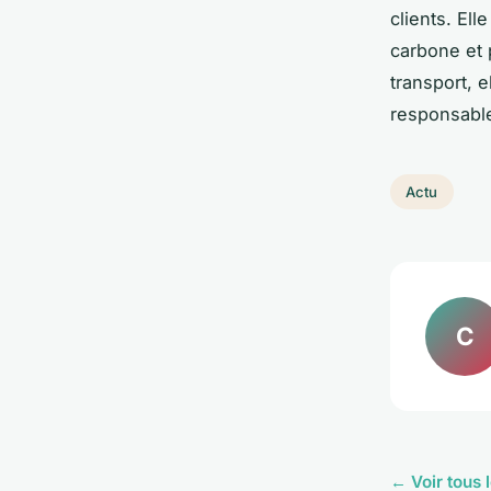
clients. Ell
carbone et 
transport, e
responsable
Actu
C
← Voir tous l