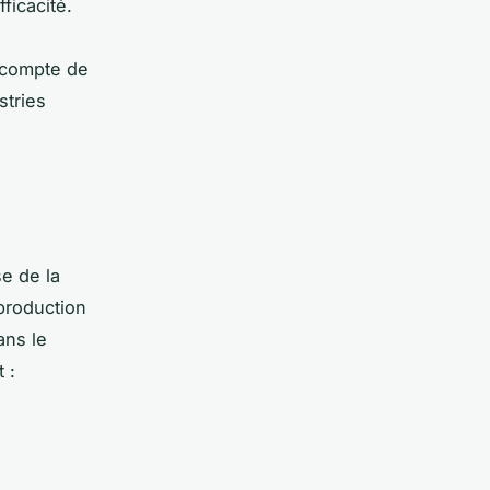
ficacité.
 compte de
stries
se de la
production
ans le
 :