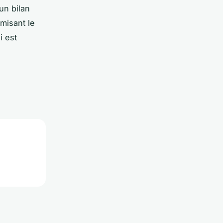
 un bilan
misant le
i est