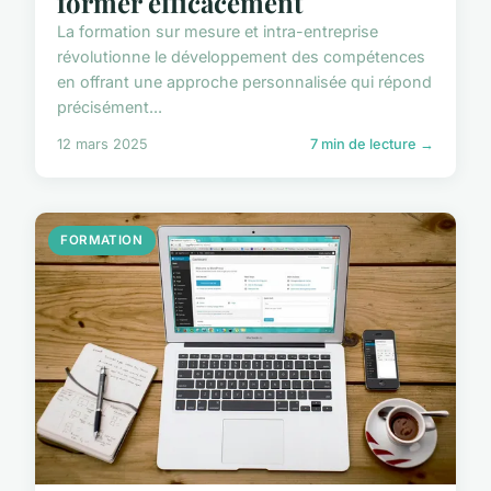
former efficacement
La formation sur mesure et intra-entreprise
révolutionne le développement des compétences
en offrant une approche personnalisée qui répond
précisément...
12 mars 2025
7 min de lecture →
FORMATION